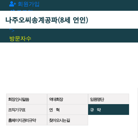
회원가입
로그인
오늘
0
어제
0
최대
0
전체
0
">
방문자수
회장 인사말씀
역대회장
임원명단
조직기구표
연 혁
규 약
홈페이지 관리규약
찾아오시는 길