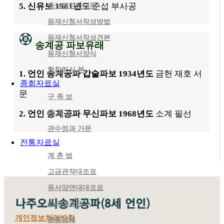
5. 신유보 1981년도
준섭 부사공
족보편찬안내문
등재신청서작성방법
등재신청서작성견본
송계공 파보유래
등재신청서양식
협찬하신 분
1. 언인 송계공파 갑술파보 1934년도
금헌 재호 서
종회자료실
문
구 족 보
대 종 보
2. 언인 송계공파 무신파보 1968년도
소계 필선
관수정과 가문
전통자료실
계 촌 법
고금관작대조표
동서양연대대조표
간지대조표
개인정보처리방침
관혼상제