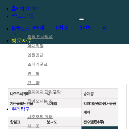
회원가입
로그인
오늘
0
어제
0
최대
0
전체
0
문중소개
">
회장 인사말씀
방문자수
역대회장
임원명단
조직기구표
연 혁
규 약
홈페이지 관리규약
나주오씨 유래
시 조
송 계 공
찾아오시는 길
가문을 빛낸 인물
시 제 일
각파대문중과 원 서윤공
뿌리탐구
계파
나주오씨 유래
항 렬 표
분 파 도
관수정(觀水亭)
시 조