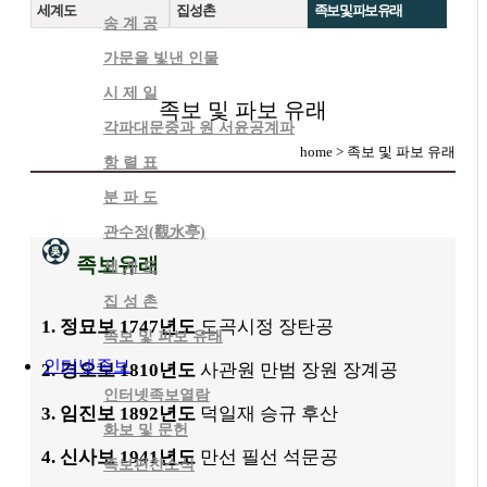
세 계 도
집 성 촌
족보 및 파보 유래
송 계 공
가문을 빛낸 인물
시 제 일
족보 및 파보 유래
각파대문중과 원 서윤공계파
home > 족보 및 파보 유래
항 렬 표
분 파 도
관수정(觀水亭)
족보유래
세 계 도
집 성 촌
1. 정묘보 1747년도
도곡시정 장탄공
족보 및 파보 유래
인터넷족보
2. 경오보 1810년도
사관원 만범 장원 장계공
인터넷족보열람
3. 임진보 1892년도
덕일재 승규 후산
화보 및 문헌
4. 신사보 1941년도
만선 필선 석문공
족보편찬소식