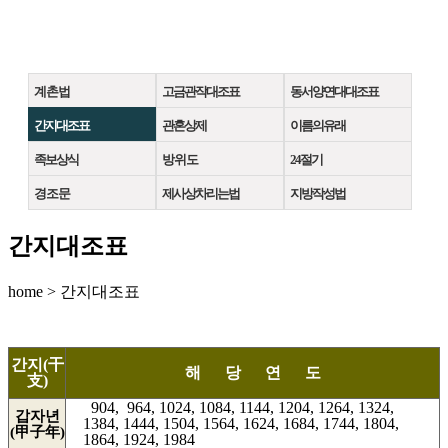
계 촌 법
고금관작대조표
동서양연대대조표
간지대조표
관혼상제
이름의유래
족보상식
방 위 도
24절기
경 조 문
제사상차리는법
지방작성법
간지대조표
home > 간지대조표
간지(干
해 당 연 도
支)
904, 964, 1024, 1084, 1144, 1204, 1264, 1324,
갑자년
1384, 1444, 1504, 1564, 1624, 1684, 1744, 1804,
(甲子年)
1864, 1924, 1984