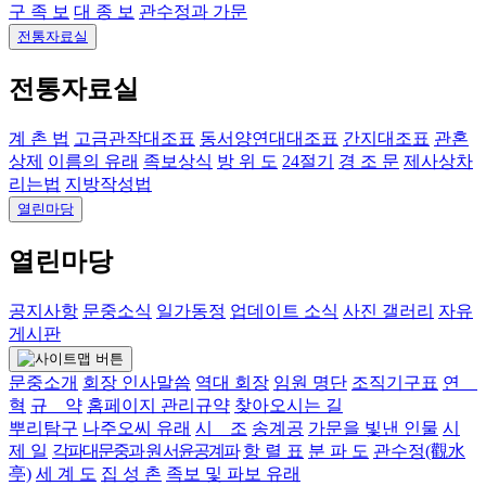
구 족 보
대 종 보
관수정과 가문
전통자료실
전통자료실
계 촌 법
고금관작대조표
동서양연대대조표
간지대조표
관혼
상제
이름의 유래
족보상식
방 위 도
24절기
경 조 문
제사상차
리는법
지방작성법
열린마당
열린마당
공지사항
문중소식
일가동정
업데이트 소식
사진 갤러리
자유
게시판
문중소개
회장 인사말씀
역대 회장
임원 명단
조직기구표
연
혁
규 약
홈페이지 관리규약
찾아오시는 길
뿌리탐구
나주오씨 유래
시 조
송계공
가문을 빛낸 인물
시
제 일
각파대문중과 원 서윤공계파
항 렬 표
분 파 도
관수정(觀水
亭)
세 계 도
집 성 촌
족보 및 파보 유래