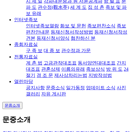
시 제 일
각파대문중과 원 서윤공계파
항 렬 표
분
파 도
관수정(觀水亭)
세 계 도
집 성 촌
족보 및 파
보 유래
인터넷족보
인터넷족보열람
화보 및 문헌
족보편찬소식
족보
편찬안내문
등재신청서작성방법
등재신청서작성
견본
등재신청서양식
협찬하신 분
종회자료실
구 족 보
대 종 보
관수정과 가문
전통자료실
계 촌 법
고금관작대조표
동서양연대대조표
간지
대조표
관혼상제
이름의유래
족보상식
방 위 도
24
절기
경 조 문
제사상차리는법
지방작성법
열린마당
공지사항
문중소식
일가동정
업데이트 소식
사진
갤러리
자유 게시판
문중소개
문중소개