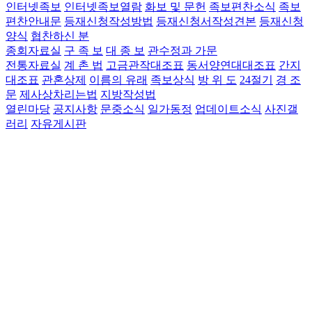
인터넷족보
인터넷족보열람
화보 및 문헌
족보편찬소식
족보
편찬안내문
등재신청작성방법
등재신청서작성견본
등재신청
양식
협찬하신 분
종회자료실
구 족 보
대 종 보
관수정과 가문
전통자료실
계 촌 법
고금관작대조표
동서양연대대조표
간지
대조표
관혼상제
이름의 유래
족보상식
방 위 도
24절기
경 조
문
제사상차리는법
지방작성법
열린마당
공지사항
문중소식
일가동정
업데이트소식
사진갤
러리
자유게시판