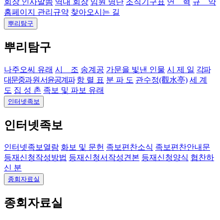
회장 인사말씀
역대 회장
임원 명단
조직기구표
연 혁
규 약
홈페이지 관리규약
찾아오시는 길
뿌리탐구
뿌리탐구
나주오씨 유래
시 조
송계공
가문을 빛낸 인물
시 제 일
각파
대문중과 원 서윤공계파
항 렬 표
분 파 도
관수정(觀水亭)
세 계
도
집 성 촌
족보 및 파보 유래
인터넷족보
인터넷족보
인터넷족보열람
화보 및 문헌
족보편찬소식
족보편찬안내문
등재신청작성방법
등재신청서작성견본
등재신청양식
협찬하
신 분
종회자료실
종회자료실