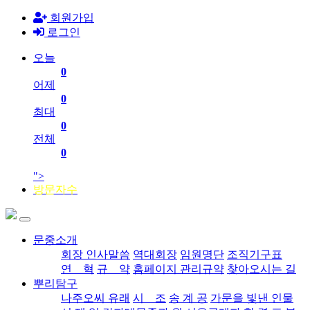
회원가입
로그인
오늘
0
어제
0
최대
0
전체
0
">
방문자수
문중소개
회장 인사말씀
역대회장
임원명단
조직기구표
연 혁
규 약
홈페이지 관리규약
찾아오시는 길
뿌리탐구
나주오씨 유래
시 조
송 계 공
가문을 빛낸 인물