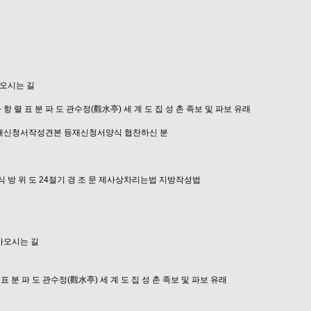
오시는 길
파
항 렬 표
분 파 도
관수정(觀水亭)
세 계 도
집 성 촌
족보 및 파보 유래
재신청서작성견본
등재신청서양식
협찬하신 분
식
방 위 도
24절기
경 조 문
제사상차리는법
지방작성법
아오시는 길
 표
분 파 도
관수정(觀水亭)
세 계 도
집 성 촌
족보 및 파보 유래