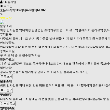
회원가입
로그인
80
115
426
61702
오늘
어제
최대
전체
">
방문자수
문중소개
회장 인사말씀
역대회장
임원명단
조직기구표
연 혁
규 약
홈페이지 관리규약
찾아
뿌리탐구
나주오씨 유래
시 조
송 계 공
가문을 빛낸 인물
시 제 일
각파대문중과 원 서윤공계
인터넷족보
인터넷족보열람
화보 및 문헌
족보편찬소식
족보편찬안내문
등재신청서작성방법
등
종회자료실
구 족 보
대 종 보
관수정과 가문
전통자료실
계 촌 법
고금관작대조표
동서양연대대조표
간지대조표
관혼상제
이름의유래
족보상
열린마당
공지사항
문중소식
일가동정
업데이트 소식
사진 갤러리
자유 게시판
문중소개
문중소개
회장 인사말씀
역대 회장
임원 명단
조직기구표
연 혁
규 약
홈페이지 관리규약
찾
뿌리탐구
뿌리탐구
나주오씨 유래
시 조
송계공
가문을 빛낸 인물
시 제 일
각파대문중과 원 서윤공계파
항 렬
인터넷족보
인터넷족보