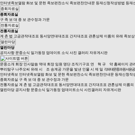
인터넷족보열람
화보 및 문헌
족보편찬소식
족보편찬안내문
등재신청작성방법
등재
종회자료실
종회자료실
구 족 보
대 종 보
관수정과 가문
전통자료실
전통자료실
계 촌 법
고금관작대조표
동서양연대대조표
간지대조표
관혼상제
이름의 유래
족보상
열린마당
열린마당
공지사항
문중소식
일가동정
업데이트 소식
사진 갤러리
자유게시판
문중소개
회장 인사말씀
역대 회장
임원 명단
조직기구표
연 혁
규 약
홈페이지 관
뿌리탐구
나주오씨 유래
시 조
송계공
가문을 빛낸 인물
시 제 일
각파대문중과 원 서윤
인터넷족보
인터넷족보열람
화보 및 문헌
족보편찬소식
족보편찬안내문
등재신청작
종회자료실
구 족 보
대 종 보
관수정과 가문
전통자료실
계 촌 법
고금관작대조표
동서양연대대조표
간지대조표
관혼상제
이름의
열린마당
공지사항
문중소식
일가동정
업데이트소식
사진갤러리
자유게시판