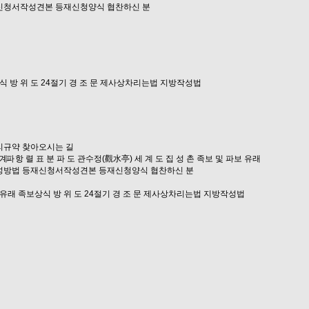
신청서작성견본
등재신청양식
협찬하신 분
식
방 위 도
24절기
경 조 문
제사상차리는법
지방작성법
리규약
찾아오시는 길
공계파
항 렬 표
분 파 도
관수정(觀水亭)
세 계 도
집 성 촌
족보 및 파보 유래
성방법
등재신청서작성견본
등재신청양식
협찬하신 분
 유래
족보상식
방 위 도
24절기
경 조 문
제사상차리는법
지방작성법