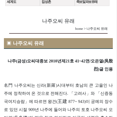
세 계 도
집 성 촌
족보 및 파보 유래
나주오씨 유래
home > 나주오씨 유래
▣
나주오씨 유래
나주(금성)오씨대종보 2010년제21호 41~42면/오은열(吳殷
烈)글 인용
名門
나주오씨는 신라
(
新羅
)
시대부터 호남의 큰 고을인 나
주에 정착하여 온 것으로 전해진다
.
「
고려사
」
와
「
신증동
王建
국여지승람
」
에 따르면 왕건
(
877~ 943)
이 궁예의 장수
로 있던 시절
909
년 나주에 들어와 나주의 토호 나주오씨 오