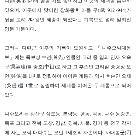
다련
(
吳多憐
)
의 딸을 처로 맞이하고 이곳의 세력을 흡수하
였으며
,
이곳에서 맞이한 장화왕후 아들 무
(
武
912~944)
가
뒷날 고려
2
대왕인 혜종이 되었다는 기록으로 널리 알려진
명문 가문이다
.
그러나 다련군 이후의 기록이 요원하고
「
니주오씨대동
보
」
에는 족보상 수선
(
首先
)
인물인 고려 중 엽의 진사 오숙
규
(
吳淑珪
)
를 중조
(
中祖
)
로 하고 그 후손인 고려말 중랑장 오
언
(
吳偃
)
을
1
世
로 정립하여 이어온 계통과 역시 후손인 오제
(
吳偍
)
를
1
世
로 정립하여 세계를 이어온 두 계통으로 되어
있다
.
나주오씨는 광산구 삼도동
,
본량동
,
평동
,
덕동
,
나주 동강면
,
목포 그리고 전북 고창
,
경남
,
경북
,
서울
,
경기 등 전국 각지
에 사는 오씨 대다수는 오언
1
세조의 자손이다
.
사대봉군
(
四