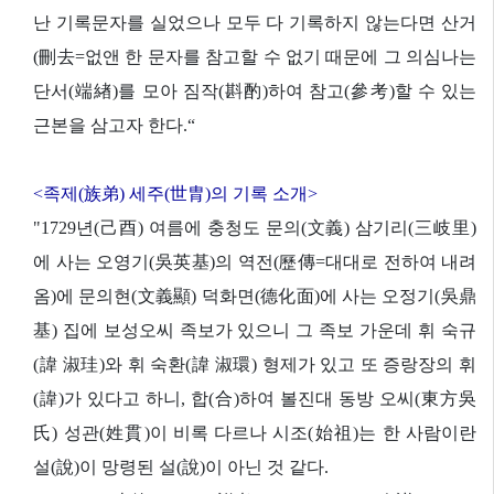
난 기록문자를 실었으나 모두 다 기록하지 않는다면 산거
(刪去=없앤 한 문자를 참고할 수 없기 때문에 그 의심나는
단서(端緖)를 모아 짐작(斟酌)하여 참고(參考)할 수 있는
근본을 삼고자 한다.“
<족제(族弟) 세주(世胄)의 기록 소개>
"1729년(己酉) 여름에 충청도 문의(文義) 삼기리(三岐里)
에 사는 오영기(吳英基)의 역전(歷傳=대대로 전하여 내려
옴)에 문의현(文義顯) 덕화면(德化面)에 사는 오정기(吳鼎
基) 집에 보성오씨 족보가 있으니 그 족보 가운데 휘 숙규
(諱 淑珪)와 휘 숙환(諱 淑環) 형제가 있고 또 증랑장의 휘
(諱)가 있다고 하니, 합(合)하여 볼진대 동방 오씨(東方吳
氏) 성관(姓貫)이 비록 다르나 시조(始祖)는 한 사람이란
설(說)이 망령된 설(說)이 아닌 것 같다.