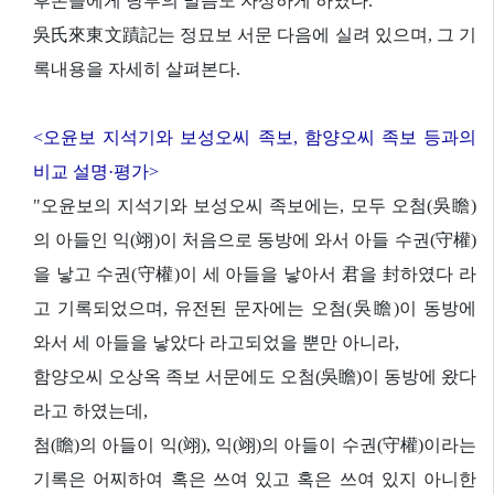
후손들에게 당부의 말씀도 자상하게 하였다.
吳氏來東文蹟記는 정묘보 서문 다음에 실려 있으며, 그 기
록내용을 자세히 살펴본다.
<오윤보 지석기와 보성오씨 족보, 함양오씨 족보 등과의
비교 설명·평가>
"오윤보의 지석기와 보성오씨 족보에는, 모두 오첨(吳瞻)
의 아들인 익(翊)이 처음으로 동방에 와서 아들 수권(守權)
을 낳고 수권(守權)이 세 아들을 낳아서 君을 封하였다 라
고 기록되었으며, 유전된 문자에는 오첨(吳瞻)이 동방에
와서 세 아들을 낳았다 라고되었을 뿐만 아니라,
함양오씨 오상옥 족보 서문에도 오첨(吳瞻)이 동방에 왔다
라고 하였는데,
첨(瞻)의 아들이 익(翊), 익(翊)의 아들이 수권(守權)이라는
기록은 어찌하여 혹은 쓰여 있고 혹은 쓰여 있지 아니한