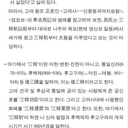
서 살았다'고 실려 있다.
따라서, 고려 왕조 正史인 <고려사>·<신증동국여지승람>,
<정묘보>의 希吉所記와 범례를 참고하여 보면, 吳氏는 三
韓初以前부터 대대로 나주의 목포(현재 영산포 일원)에서
세거해 왔고 三韓初부터 大族을 이루었다고 보는 것이 타
당하다.
•
여기에서 '三韓'이란 마한·변한·진한이 아니고, 통일신라(6
76~935), 후백제(900~936), 후고구려(→마진→태봉, 901~
918) 등 後三國을 말하며, 이는 後三韓이라고도 한다.
고려 건국 및 후삼국 통일에 공이 있는 사람에게 준 공신
호를 '三韓功臣'이라고 한다. 그리고 고려시대에 사용했던
화폐를 '三韓通寶'와 '三韓重寶'라고 한다. 또한, 여기에서
'三韓初'라 하면 나 신라 말엽과 후백제와 후고구려의 개국
시기인 서기 900년경을 말한다.