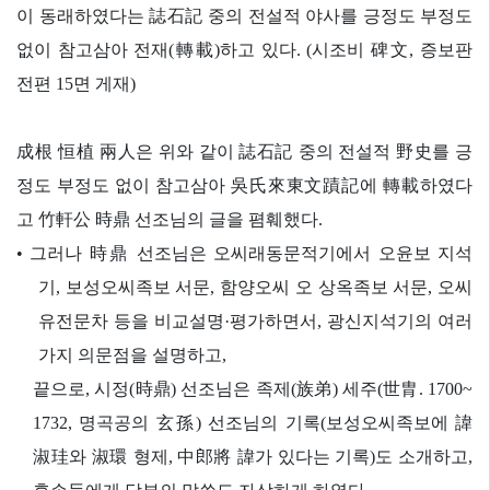
이 동래하였다는 誌石記 중의 전설적 야사를 긍정도 부정도
없이 참고삼아 전재(轉載)하고 있다. (시조비 碑文, 증보판
전편 15면 게재)
成根 恒植 兩人은 위와 같이 誌石記 중의 전설적 野史를 긍
정도 부정도 없이 참고삼아 吳氏來東文蹟記에 轉載하였다
고 竹軒公 時鼎 선조님의 글을 폄훼했다.
•
그러나 時鼎 선조님은 오씨래동문적기에서 오윤보 지석
기, 보성오씨족보 서문, 함양오씨 오 상옥족보 서문, 오씨
유전문차 등을 비교설명·평가하면서, 광신지석기의 여러
가지 의문점을 설명하고,
끝으로, 시정(時鼎) 선조님은 족제(族弟) 세주(世胄. 1700~
1732, 명곡공의 玄孫) 선조님의 기록(보성오씨족보에 諱
淑珪와 淑環 형제, 中郎將 諱가 있다는 기록)도 소개하고,