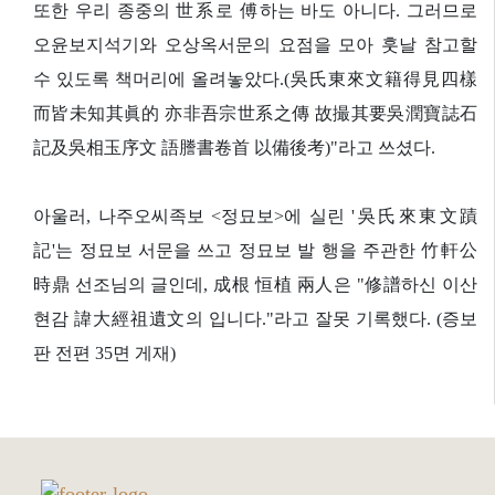
또한 우리 종중의 世系로 傅하는 바도 아니다. 그러므로
오윤보지석기와 오상옥서문의 요점을 모아 훗날 참고할
수 있도록 책머리에 올려놓았다.(吳氏東來文籍得見四樣
而皆未知其眞的 亦非吾宗世系之傳 故撮其要吳潤寶誌石
記及吳相玉序文 語謄書卷首 以備後考)"라고 쓰셨다.
아울러, 나주오씨족보 <정묘보>에 실린 '吳氏來東文蹟
記'는 정묘보 서문을 쓰고 정묘보 발 행을 주관한 竹軒公
時鼎 선조님의 글인데, 成根 恒植 兩人은 "修譜하신 이산
현감 諱大經祖遺文의 입니다."라고 잘못 기록했다. (증보
판 전편 35면 게재)