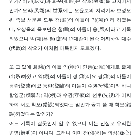
인가? 비안(庇安)과 화순(和順)은 작호(爵號)를 고치어서
인가? 오익(吳翊)의 世系에는 오윤보의 지석기와 보성오
씨 족보 서문은 모두 첨(瞻)의 아들이 익(翊)이라 하였는
데, 오상옥의 족보만은 첨(瞻)의 아들이 응(膺)이라고 기록
되었으니 익(翊)은 첨(瞻)의 17대손이 된즉 어찌하여 대수
(代數)의 착오가 이처럼 아득한지 모르겠다.
또 그 밑에 희(曦)의 아들 익(翊)이 연총(延寵)에게로 출계
(出系)하였고 익(翊)의 아들이 경 (璟)이요 경(璟)의 아들이
등란(登蘭)이요 등란(登蘭)의 아들이 수권(守權)이라 하니
함양군(咸陽君) 익(翊)과 수권(守權)의 선후(先後)가 어찌
하여 서로 착오(錯誤)되었다는 말인가 옮겨 쓸 때 착오(錯
誤)되었다는 말인가?
어느 기록이 잘못인지 알 수 없으니 이는 진실로 유익한
변명(辨明)이 아니다. 그러나 이미 전(傳)하는 의심(疑心)