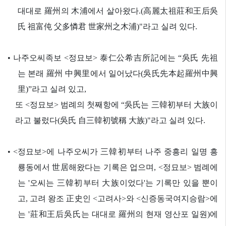
대대로 羅州의 木浦에서 살아왔다.(高麗太祖莊和王后吳
氏 祖富伅 父多憐君 世家州之木浦)"라고 실려 있다.
•
나주오씨족보 <정묘보> 泰仁公希吉所記에는 “吳氏 先祖
는 본래 羅州 中興里에서 일어났다(吳氏先本起羅州中興
里)”라고 실려 있고,
또 <정묘보> 범례의 첫째항에 “吳氏는 三韓初부터 大族이
라고 불렀다(吳氏 自三韓初號稱 大族)"라고 실려 있다.
•
<정묘보>에 나주오씨가 三韓初부터 나주 중흥리 일명 흥
룡동에서 世居해왔다는 기록은 업으며, <정묘보> 범례에
는 '오씨는 三韓初부터 大族이었다'는 기록만 있을 뿐이
고, 고려 왕조 正史인 <고려사>와 <신증동국여지승람>에
는 '莊和王后吳氏는 대대로 羅州의 현재 영산포 일원)에