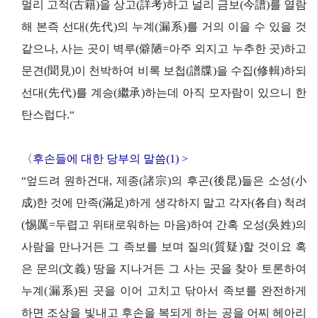
멀리 고적(古籍)을 상고(詳考)하고 널리 금보(今譜)를 열람
해 본즉 선대(先代)의 누계(漏系)를 거의 이을 수 있을 것
같으나, 사는 곳이 벽루(僻陋=아주 외지고 누추한 곳)하고
문견(聞見)이 천박하여 비록 보첩(譜牒)을 수집(修輯)하되
선대(先代)를 계승(繼承)하는데 아직 모자람이 있으니 한
탄스럽다.“
〈후손들에 대한 당부의 말씀(1) >
“엎드려 원하건대, 제종(諸宗)의 후곤(後昆)들은 소성(小
成)한 것에 만족(滿足)하게 생각하지 말고 각자(各自) 척려
(惕厲=두렵고 위태로워하는 마음)하여 간혹 오성(吳姓)의
사람을 만나거든 그 족보를 보며 질의(質疑)할 것이요 혹
은 문의(文義) 땅을 지나거든 그 사는 곳을 찾아 토론하여
누계(漏系)된 곳을 이어 고치고 닦아서 족보를 완전하게
하면 조상을 빛내고 후손을 복되게 하는 공을 어찌 헤아리