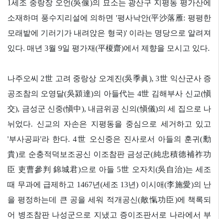
1
세조 중랑장 오언
(
吳偃
)
의 묘소는 광산구 지평동 평가산에
소재하며 풍수지리설에 의하면
'
평사낙안
(
平沙落雁
:
평평한
모래밭에 기러기가 내려앉은 형국
)'
이라는 명당으로 알려져
있다
.
매년
3
월
9
일 평가재
(
平榎齋
)
에서 제향을 모시고 있다
.
나주오씨
2
世
고려 중랑상 오계진
(
吳季眞
), 3
世
익산군사 증
공조참의 오영달
(
吳潁達
)
의 아들
代
는
4
世
김해부사 신교
(
愼
交
),
금성군 신중
(
愼中
),
내금위공 신의
(
愼儀
)
의 세 집으로 나
뉘었다
.
신교의 자손은 지평동을 중심으로 세거하고 있고
'
부사공파
'
라 한다
. 4
世
오신중은 진사로서 아들의 훈귀
(
勳
貴
)
로 순충적덕보조공신 이조참판 금성군
(
純忠積德補祚功
臣 吏曹參判 錦城君
)
으로 아들
5
世
오자치
(
吳自治
)
는 세조
때 무과에 급제하고
1467
년
(
세조
13
년
)
이시애
(
李施愛
)
의 난
을 평정하는데 큰 공을 세워 적개공신
(
敵愾功臣
)
에 책록되
어 병조참판 나성군으로 지냈고 증이조판서로 나라에서 부