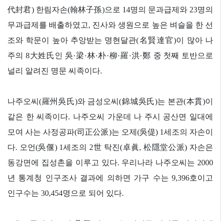
代封君
)
한림자손
(
翰林子孫
)
으로
14
명의 문과급제와
23
명의
무과급제를 배출하였고
,
진사와 생원으로 높은 벼슬을 한 선
조와 학문이 높아 추앙받는 명현달관
(
名賢達官
)
이 많아 나
주의
8
大姓氏
인
吳
·
梁
·
林
·
朴
·
柳
·
羅
·
洪
·
鄭
중 첫째 토반으로
널리 알려진 명문 씨족이다
.
나주오씨
(
羅州吳氏
)
와 금성오씨
(
錦城吳氏
)
는 본관
(
本貫
)
이
같은 한 씨족이다
.
나주오씨 가운데 나 주시 공산면 일대에
모여 사는 사정공파
(
司正公派
)
는 오제
(
吳偍
) 1
세조의 자손이
다
.
오언
(
吳偃
) 1
세조의
2
世
탁진
(
卓眞
,
松隱堂公派
)
자손은
동강면에 집성촌을 이루고 있다
.
우리나라 나주오씨는
2000
년 통계청 인구조사 결과에 의하면 가구 수는
9,396
호이고
인구수는
30,454
명으로 되어 있다
.