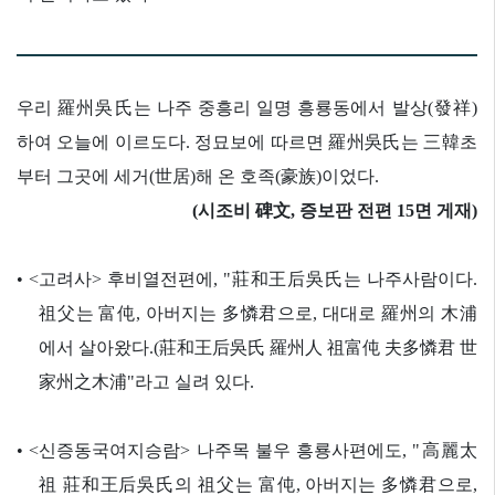
우리 羅州吳氏는 나주 중흥리 일명 흥룡동에서 발상(發祥)
하여 오늘에 이르도다. 정묘보에 따르면 羅州吳氏는 三韓초
부터 그곳에 세거(世居)해 온 호족(豪族)이었다.
(시조비 碑文, 증보판 전편 15면 게재)
• <고려사> 후비열전편에, "莊和王后吳氏는 나주사람이다.
祖父는 富伅, 아버지는 多憐君으로, 대대로 羅州의 木浦
에서 살아왔다.(莊和王后吳氏 羅州人 祖富伅 夫多憐君 世
家州之木浦"라고 실려 있다.
•
<신증동국여지승람> 나주목 불우 흥룡사편에도, "高麗太
祖 莊和王后吳氏의 祖父는 富伅, 아버지는 多憐君으로,