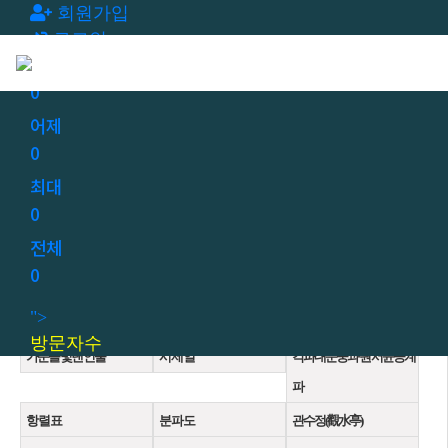
회원가입
로그인
오늘
0
어제
0
최대
0
전체
0
">
나주오씨 유래
시 조
송 계 공
방문자수
가문을 빛낸 인물
시 제 일
각파대문중과 원 서윤공계
파
항 렬 표
분 파 도
관수정(觀水亭)