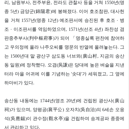
리
,
남원부사
,
전주부윤
,
전라도 관찰사 등을 거쳐
1550
년
(
명
종
5
년
)
금양군
(
錦陽君
)
에 봉해졌다
.
이어 호조참판
,
대사헌
을 거쳐
1557
년
(
명종
12
년
)
예조판서에 승진된 후 호조
·
병
조
·
이조판서를 역임하였으며
, 1571
년
(
선조
4
년
)
좌찬성 겸
판중추부사
(
判中樞府事
)
가 되어
「
명종실록 편찬에 참여하
고 우의정에 올라 나주오씨를 명문의 반열에 올려놓는다
.
그
는
1500
년대 말 광산구 삼도동 너브뫼
(
廣山村
,
지금의 송산
동 일원
)
에 정착했다
.
오겸
(
吳謙
)
은 당대에 높은 벼슬을 지낸
터라 마을 어귀에 이를 기념하는
'
솟대
'
가 세워졌고
,
그 옆에
하마비가 있다
.
송산동 내동에는
1744
년
(
영조
20
년
)
에 건립된 광산사
(
廣山
祠
)
가 있으며
,
양평공
(
襄平公
)
오자치
(
吳自治
)
의
6
세손 오응
석
(
吳應錫
)
이 관수정
(
觀水亭
)
을 건립하여 송계공파 종중에
서 관리하고 있다
.