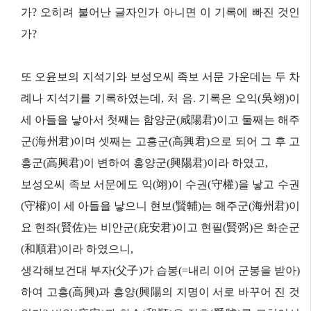
가? 오히려 불어난 글자인가 아니면 이 기록에 빠진 것인
가?
또 오윤보의 지석기와 보성오씨 족보 서문 가운데는 두 차
례나 지석기를 기록하였는데, 처 음. 기록은 오익(吳翊)이
세 아들을 낳아서 첫째는 함양군(咸陽君)이고 둘째는 해주
군(海州君)이며 셋째는 고흥군(高興君)으로 되어 그 후 고
흥군(高興君)이 변하여 홍양군(興陽君)이라 하였고,
보성오씨 족보 서문에도 익(翊)이 수권(守權)을 낳고 수권
(守權)이 세 아들을 낳으니 현보(賢輔)는 해주군(海州君)이
요 현좌(賢佐)는 비안군(庇安君)이고 현필(賢弼)은 화순군
(和順君)이라 하였으니,
생각해보건대 부자(父子)가 습봉(=내리 이어 군봉을 받아)
하여 고흥(高興)과 흥양(興陽의 지명이 서로 바꾸어 진 것