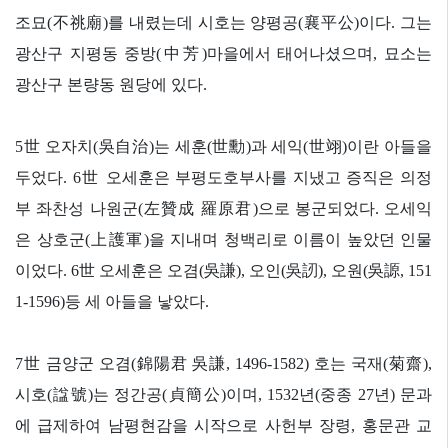
조묘
(
不祧廟
)
를 내렸는데 시호는 양평공
(
襄平公
)
이다
.
그는
광산구 지평동 중방
(
中芳
)
마을에서 태어나셨으며
,
묘소는
광산구 본량동 원당에 있다
.
5
世
오자치
(
吳自治
)
는 세훈
(
世勳
)
과 세익
(
世翊
)
이란 아들을
두었다
. 6
世
오세훈은 부평도호부사를 지냈고 증직은 의정
부 좌찬성 나원군
(
左贊成 羅原君
)
으로 봉군되었다
.
오세익
은 상호군
(
上護軍
)
을 지내며 청백리로 이름이 높았던 인물
이었다
. 6
世
오세훈은 오겸
(
吳謙
),
오인
(
吳訒
),
오원
(
吳謜
, 151
1-1596)
등 세 아들을 낳았다
.
7
世
금양군 오겸
(
錦陽君 吳謙
, 1496-1582)
호는 국재
(
菊齋
),
시호
(
諡號
)
는 정간공
(
貞簡公
)
이며
, 1532
년
(
중종
27
년
)
문과
에 급제하여 남평현감을 시작으로 사헌부 장령
,
홍문관 교