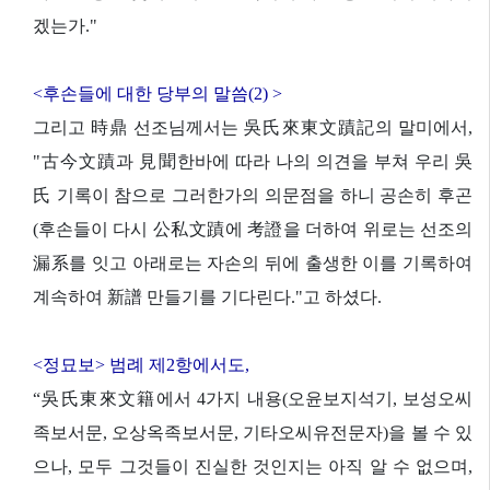
겠는가."
<후손들에 대한 당부의 말씀(2) >
그리고 時鼎 선조님께서는 吳氏來東文蹟記의 말미에서,
"古今文蹟과 見聞한바에 따라 나의 의견을 부쳐 우리 吳
氏 기록이 참으로 그러한가의 의문점을 하니 공손히 후곤
(후손들이 다시 公私文蹟에 考證을 더하여 위로는 선조의
漏系를 잇고 아래로는 자손의 뒤에 출생한 이를 기록하여
계속하여 新譜 만들기를 기다린다."고 하셨다.
<정묘보> 범례 제2항에서도,
“吳氏東來文籍에서 4가지 내용(오윤보지석기, 보성오씨
족보서문, 오상옥족보서문, 기타오씨유전문자)을 볼 수 있
으나, 모두 그것들이 진실한 것인지는 아직 알 수 없으며,