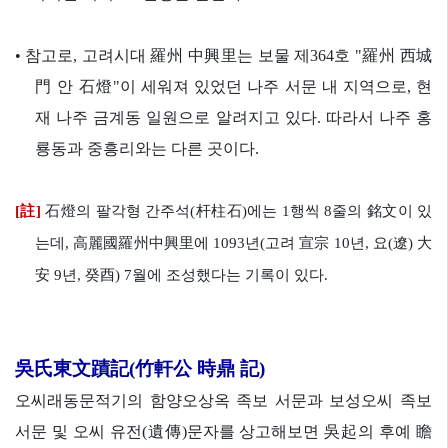
•
참고로, 고려시대 羅州 中興里는 보물 제364호 "羅州 西城
門 안 石燈"이 세워져 있었던 나주 서문 내 지역으로, 현
재 나주 금계동 일원으로 알려지고 있다. 따라서 나주 홍
룡동과 중흥리와는 다른 곳이다.
[註]
石燈의 팔각형 간주석(杆柱石)에는 1행씩 8줄의 銘文이 있
는데, 高麗國羅州中興里에 1093년(고려 宣宗 10년, 요(遼) 大
安 9년, 癸酉) 7월에 조성했다는 기록이 있다.
吳氏東文蹟記(竹軒公 時鼎 記)
오씨래동문적기의 함양오상옥 족보 서문과 보성오씨 족보
서문 및 오씨 유전(遺傳)문자를 상고해보면 吳起의 후예 瞻