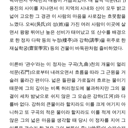
탁하면서 두세번의 내왕이 거듭되었다. 내 일찍 석문(石門)
용진의 사이를 지나면서 이 지역의 시내와 산이 모두 밝고
넓어 고요한 그 경관 이 사람의 마음을 사로잡는 흐뭇함을
느꼈다. 오씨(吳氏)의 성(姓)을 가진 여러 사람이 이곳에 살
면서 왕왕 뛰어난 높은 선비가 태어났고 또 산수를 배경으
로 한 정자 다락 등의 누정(樓亭)과 강학(講學)을 위주로 한
재실학궁(齋室學宮) 등의 건물이 바둑판처럼 즐비하였다.
이른바 '관수'라는 이 정자는 구곡(九曲)천의 개울이 멀리
석문(石門)으로부터 내려오면서 흐름을 따라 그 근원을 거
슬러 올라간 편이다. 넓은 들판을 가로질러 흐르는 물이기
때문에 그의 깊이는 비록 허리정도에 불과하지만 그의 물
결이 세차 밤낮으로 쉬지 않은 그 모습은 강하(江河)와 다
를바 없다. 강하의 큰물이라 할지라도 이를 크게 여기지 아
니하고 또 구곡의 적은 물이라 할지라도 이를 적게 여기지
않은 그의 넓은 마음을 생각할 때 당시 이 정자를 지어 그