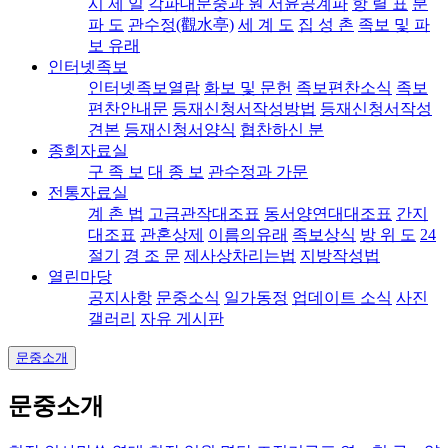
시 제 일
각파대문중과 원 서윤공계파
항 렬 표
분
파 도
관수정(觀水亭)
세 계 도
집 성 촌
족보 및 파
보 유래
인터넷족보
인터넷족보열람
화보 및 문헌
족보편찬소식
족보
편찬안내문
등재신청서작성방법
등재신청서작성
견본
등재신청서양식
협찬하신 분
종회자료실
구 족 보
대 종 보
관수정과 가문
전통자료실
계 촌 법
고금관작대조표
동서양연대대조표
간지
대조표
관혼상제
이름의유래
족보상식
방 위 도
24
절기
경 조 문
제사상차리는법
지방작성법
열린마당
공지사항
문중소식
일가동정
업데이트 소식
사진
갤러리
자유 게시판
문중소개
문중소개