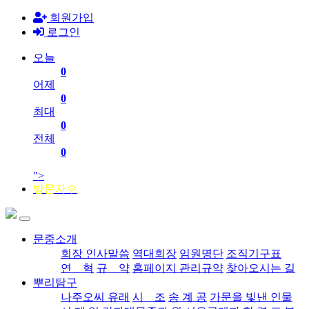
회원가입
로그인
오늘
0
어제
0
최대
0
전체
0
">
방문자수
문중소개
회장 인사말씀
역대회장
임원명단
조직기구표
연 혁
규 약
홈페이지 관리규약
찾아오시는 길
뿌리탐구
나주오씨 유래
시 조
송 계 공
가문을 빛낸 인물