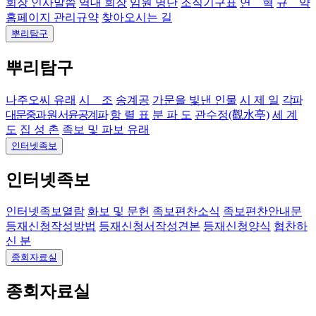
회장 인사말씀
역대 회장
임원 명단
조직기구표
연 혁
규 약
홈페이지 관리규약
찾아오시는 길
뿌리탐구
뿌리탐구
나주오씨 유래
시 조
송계공
가문을 빛낸 인물
시 제 일
각파
대문중과 원 서윤공계파
항 렬 표
분 파 도
관수정(觀水亭)
세 계
도
집 성 촌
족보 및 파보 유래
인터넷족보
인터넷족보
인터넷족보열람
화보 및 문헌
족보편찬소식
족보편찬안내문
등재신청작성방법
등재신청서작성견본
등재신청양식
협찬하
신 분
종회자료실
종회자료실