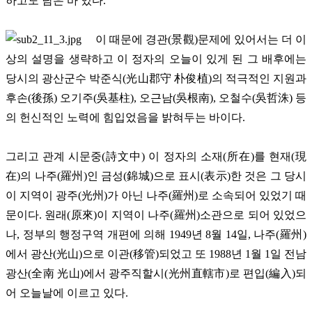
하고도 남은 바 있다.
이 때문에 경관(景觀)문제에 있어서는 더 이
상의 설명을 생략하고 이 정자의 오늘이 있게 된 그 배후에는
당시의 광산군수 박준식(光山郡守 朴俊植)의 적극적인 지원과
후손(後孫) 오기주(吳基柱), 오근남(吳根南), 오철수(吳哲洙) 등
의 헌신적인 노력에 힘입었음을 밝혀두는 바이다.
그리고 관계 시문중(詩文中) 이 정자의 소재(所在)를 현재(現
在)의 나주(羅州)인 금성(錦城)으로 표시(表示)한 것은 그 당시
이 지역이 광주(光州)가 아닌 나주(羅州)로 소속되어 있었기 때
문이다. 원래(原來)이 지역이 나주(羅州)소관으로 되어 있었으
나, 정부의 행정구역 개편에 의해 1949년 8월 14일, 나주(羅州)
에서 광산(光山)으로 이관(移管)되었고 또 1988년 1월 1일 전남
광산(全南 光山)에서 광주직할시(光州直轄市)로 편입(編入)되
어 오늘날에 이르고 있다.