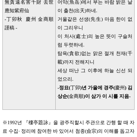
無貪遠名害千財 去世
어악(魚岳)에서 부는 바람 밝은 날
應知紫府仙
이 출천(出天)하네.
-丁卯秋 慶州 金商順
거울같은 선생(先生) 마음 한이 없
謹稿 -
이 그리우니
이 처사(處士)의 높은 뜻이 구슬처
럼 두렷하네.
탐욕(貪欲)없는 맑은 절개 천재(千
載)까지 전해지니
세상 떠난 그 이후에 하늘 신선 되
었으리.
-정묘(
丁卯
)년 가을에 경주(
慶州
) 김
상순(
金商順
)이 삼가 이 시를 지음-
※1992년 『樓亭題詠』을 광주직할시 주관으로 간행 할 때 자
료 수집· 정리에 참여한 바 있어서 첨종(僉宗)의 이해를 돕고자