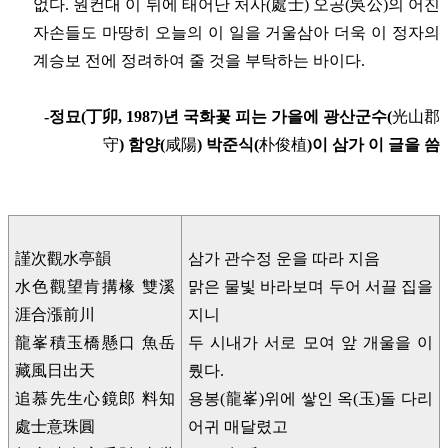
없다. 원컨대 이 뒤에 태어난 처사(處士) 오공(吳公)의 어진
자손들도 마땅히 오늘의 이 일을 거울삼아 더욱 이 정자의
계승보 전에 정려하여 줄 것을 부탁하는 바이다.
-정묘(丁卯, 1987)년 국화꽃 피는 가을에 광산군수(
光山郡
守
) 함양(
咸陽
) 박준식(
朴俊植
)이 삼가 이 글을 씀
謹次觀水亭韻
삼가 관수정 운을 따라 지음
水色觀望肯搆椽 雙溪
맑은 물빛 바라보며 두어 서끌 집을
涯合漲前川
지니
龍峯積玉橋懸口 魚岳
두 시내가 서로 모여 앞 개울을 이
藏風日出天
뤘다.
追慕先生心鏡郎 料知
용봉(龍峯)위에 쌓인 옥(玉)돌 다리
處士意珠圓
어귀 매달렸고