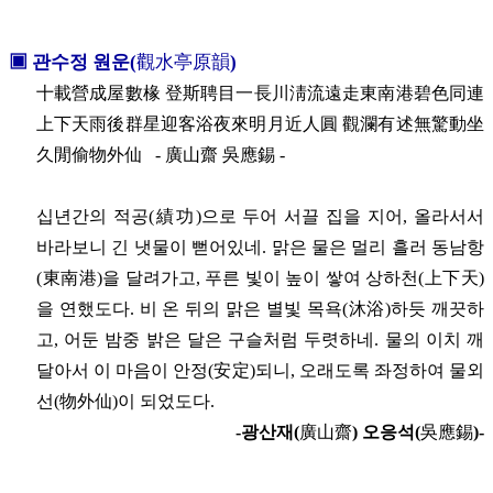
▣ 관수정 원운
(
觀水亭原韻
)
十載營成屋數椽 登斯聘目一長川淸流遠走東南港碧色同連
上下天雨後群星迎客浴夜來明月近人圓 觀瀾有述無驚動坐
久閒偷物外仙 - 廣山齋 吳應錫 -
십년간의 적공(績功)으로 두어 서끌 집을 지어, 올라서서
바라보니 긴 냇물이 뻗어있네. 맑은 물은 멀리 흘러 동남항
(東南港)을 달려가고, 푸른 빛이 높이 쌓여 상하천(上下天)
을 연했도다. 비 온 뒤의 맑은 별빛 목욕(沐浴)하듯 깨끗하
고, 어둔 밤중 밝은 달은 구슬처럼 두렷하네. 물의 이치 깨
달아서 이 마음이 안정(安定)되니, 오래도록 좌정하여 물외
선(物外仙)이 되었도다.
-광산재(
廣山齋
) 오응석(
吳應錫
)-