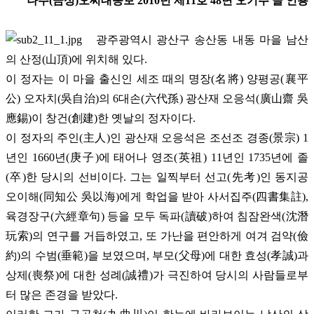
나주(금성)오씨대종보 2010년 제11호 48면 오기주 글 인용
광주광역시 광산구 송산동 내동 마을 남산
의 산정(山頂)에 위치해 있다.
이 정자는 이 마을 출신인 세조 때의 명장(名將) 양평공(襄平
公) 오자치(吳自治)의 6대손(六代孫) 광산재 오응석(廣山齋 吳
應錫)이 창건(創建)한 옛날의 정자이다.
이 정자의 주인(主人)인 광산재 오응석은 조선조 경종(景宗) 1
년인 1660년(庚子)에 태어나 영조(英祖) 11년인 1735년에 졸
(卒)한 당시의 선비이다. 그는 일찍부터 선고(先考)인 동지공
오이해(同知公 吳以海)에게 학업을 받아 사서집주(四書集註),
육경장구(六經章句) 등을 모두 독파(讀破)하여 침잠완색(沈潛
玩索)의 연구를 거듭하였고, 또 가난을 편안하게 여겨 검약(儉
約)의 수범(垂範)을 보였으며, 부모(父母)에 대한 효성(孝誠)과
상제(喪祭)에 대한 성례(誠禮)가 극진하여 당시의 사람들로부
터 많은 존경을 받았다.