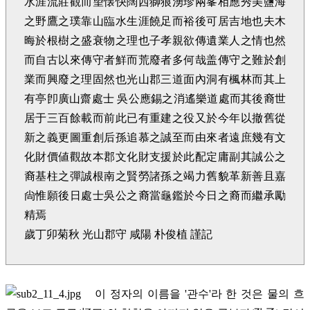
水涯流莊觀而望懐快闊西獅狼湧珍兩峯相應秀美鹽海
之野鷹之璞靠山臨水生涯饒足而裕後可居吉地也夫木
晦於根樹之盛衰物之理也子孝親欲傳遺業人之情也然
而自古以來傳守者鮮而荒廢者多何哉盖傳守之難於創
業而興廢之理固然也光山郡三道面內洞有楓林而其上
有亭卽廣山齋處士 吳公應錫之消遙樂道處而其後裔世
居于三百餘載而前此已有重建之役又於今年以撤舊從
新之義更圖重創后孫追慕之誠至而由來者遠庶幾有文
化財價値觀故本郡文化財支援於此配定庸副其誠公之
裔基柱之彈誠根南之賢勞諸孫之竭力舊貌革新善且嘉
尙惟願後日處士吳公之裔當龜鑑於今日之裔而繼承勵
精焉
歲丁卯菊秋 光山郡守 咸陽 朴俊植 謹記
이 정자의 이름을 '관수'라 한 것은 물의 흐