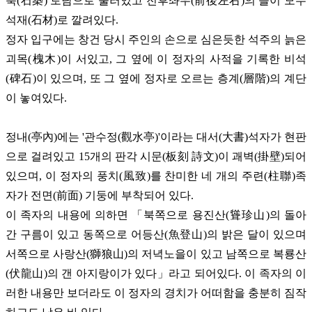
축(石築) 토담으로 둘러있고 전후좌우(前後左右)의 뜰이 모두
석재(石材)로 깔려있다.
정자 입구에는 창건 당시 주인의 손으로 심은듯한 석주의 늙은
괴목(槐木)이 서있고, 그 옆에 이 정자의 사적을 기록한 비석
(碑石)이 있으며, 또 그 옆에 정자로 오르는 층계(層階)의 계단
이 놓여있다.
정내(亭內)에는 '관수정(觀水亭)'이라는 대서(大書)석자가 현판
으로 걸려있고 15개의 판각 시문(板刻 詩文)이 괘벽(掛壁)되어
있으며, 이 정자의 풍치(風致)를 찬미한 네 개의 주련(柱聯)족
자가 전면(前面) 기둥에 부착되어 있다.
이 족자의 내용에 의하면 「북쪽으로 용진산(聳珍山)의 돌아
간 구름이 있고 동쪽으로 어등산(魚登山)의 밝은 달이 있으며
서쪽으로 사랑산(獅狼山)의 저녁노을이 있고 남쪽으로 복룡산
(伏龍山)의 갠 아지랑이가 있다」라고 되어있다. 이 족자의 이
러한 내용만 보더라도 이 정자의 경치가 어떠함을 충분히 짐작