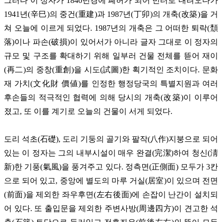
그러나 이 정자가 1840년경에 폐허가 되어 빈터로 내려오다가
1941년(辛巳)의 중건(重建)과 1987년(丁卯)의 개축(改築)을 거
쳐 오늘에 이르게 되었다. 1987년의 개축은 그 어떠한 퇴락(頹
落)이나 파손(破損)이 있어서가 아니라 글자 그대로 이 정자의
규모 및 구조를 확대하기 위해 일부러 건물 전체를 뜯어 재이
(再二)의 중창(重創)을 시도(試圖)한 획기적인 조치이다. 문화
재 가치(文化財 價値)를 인정한 행정당국의 특별지원과 여러
후손들의 적극적인 협력에 의해 당시의 개축(改築)이 이루어
졌고, 또 이를 계기로 오늘의 건물이 서게 되었다.
도리 석초(石礎), 도리 기둥의 골기와 팔작(八作)지붕으로 되어
있는 이 정자는 그의 내부시설이 매우 완결(完潔)하여 청신(淸
新)한 기풍(氣風)을 풍겨주고 있다. 정측면(正側面) 모두가 3칸
으로 되어 있고, 중앙에 별도의 마루 거실(居室)이 있으며 전면
(前面)을 제외한 좌우후면(左右後面)에 손잡이 난간이 설치되
어 있다. 또 출입문을 제외한 주변사방(周邊四方)이 견고한 석