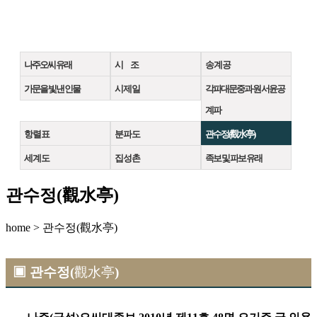
나주오씨 유래
시 조
송 계 공
가문을 빛낸 인물
시 제 일
각파대문중과 원 서윤공
계파
항 렬 표
분 파 도
관수정(觀水亭)
세 계 도
집 성 촌
족보 및 파보 유래
관수정(觀水亭)
home > 관수정(觀水亭)
▣
관수정(
觀水亭
)