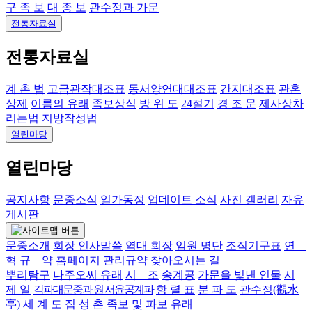
구 족 보
대 종 보
관수정과 가문
전통자료실
전통자료실
계 촌 법
고금관작대조표
동서양연대대조표
간지대조표
관혼
상제
이름의 유래
족보상식
방 위 도
24절기
경 조 문
제사상차
리는법
지방작성법
열린마당
열린마당
공지사항
문중소식
일가동정
업데이트 소식
사진 갤러리
자유
게시판
문중소개
회장 인사말씀
역대 회장
임원 명단
조직기구표
연
혁
규 약
홈페이지 관리규약
찾아오시는 길
뿌리탐구
나주오씨 유래
시 조
송계공
가문을 빛낸 인물
시
제 일
각파대문중과 원 서윤공계파
항 렬 표
분 파 도
관수정(觀水
亭)
세 계 도
집 성 촌
족보 및 파보 유래