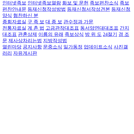
인터넷족보
인터넷족보열람
화보 및 문헌
족보편찬소식
족보
편찬안내문
등재신청작성방법
등재신청서작성견본
등재신청
양식
협찬하신 분
종회자료실
구 족 보
대 종 보
관수정과 가문
전통자료실
계 촌 법
고금관작대조표
동서양연대대조표
간지
대조표
관혼상제
이름의 유래
족보상식
방 위 도
24절기
경 조
문
제사상차리는법
지방작성법
열린마당
공지사항
문중소식
일가동정
업데이트소식
사진갤
러리
자유게시판