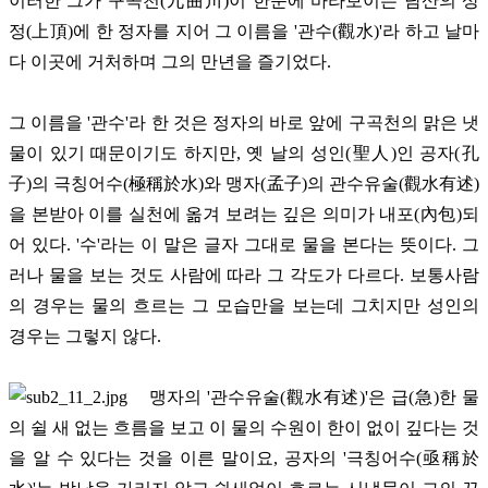
이러한 그가 구곡천(九曲川)이 한눈에 바라보이는 남산의 상
정(上頂)에 한 정자를 지어 그 이름을 '관수(觀水)'라 하고 날마
다 이곳에 거처하며 그의 만년을 즐기었다.
그 이름을 '관수'라 한 것은 정자의 바로 앞에 구곡천의 맑은 냇
물이 있기 때문이기도 하지만, 옛 날의 성인(聖人)인 공자(孔
子)의 극칭어수(極稱於水)와 맹자(孟子)의 관수유술(觀水有述)
을 본받아 이를 실천에 옮겨 보려는 깊은 의미가 내포(內包)되
어 있다. '수'라는 이 말은 글자 그대로 물을 본다는 뜻이다. 그
러나 물을 보는 것도 사람에 따라 그 각도가 다르다. 보통사람
의 경우는 물의 흐르는 그 모습만을 보는데 그치지만 성인의
경우는 그렇지 않다.
맹자의 '관수유술(觀水有述)'은 급(急)한 물
의 쉴 새 없는 흐름을 보고 이 물의 수원이 한이 없이 깊다는 것
을 알 수 있다는 것을 이른 말이요, 공자의 '극칭어수(亟稱於