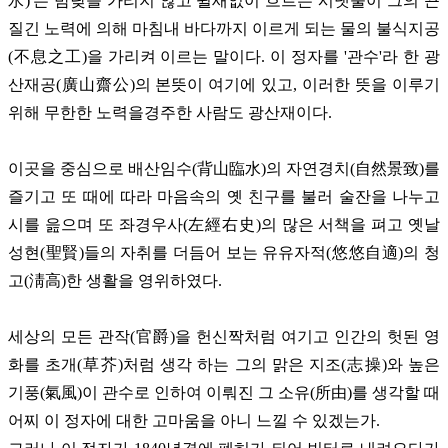
水)'는 밤낮을 가리지 않고 쉴새없이 흐르는 시냇물이 그의 끈
질긴 노력에 의해 마침내 바다까지 이르게 되는 물의 불식지공
(不息之工)을 가리켜 이르는 말이다. 이 정자를 '관수'라 한 광
산재공(廣山齋公)의 본뜻이 여기에 있고, 이러한 뜻을 이루기
위해 무한한 노력을경주한 사람도 광산재이다.
이곳을 중심으로 배산임수(背山臨水)의 자연경치(自然景致)를
즐기고 또 때에 따라 마음속의 옛 친구를 불러 술잔을 나누고
시를 읊으며 또 좌경우사(左經右史)의 많은 서책을 펴고 옛날
성현(聖賢)들의 자취를 더듬어 보는 유유자적(悠悠自適)의 청
고(淸高)한 생활을 영위하였다.
세상의 모든 관작(官爵)을 헌신짝처럼 여기고 인간의 헛된 영
화를 초개(草芥)처럼 생각 하는 그의 맑은 지조(志操)와 높은
기풍(氣風)이 관수로 인하여 이뤄진 그 소유(所由)를 생각할 때
어찌 이 정자에 대한 고마움을 아니 느낄 수 있겠는가.