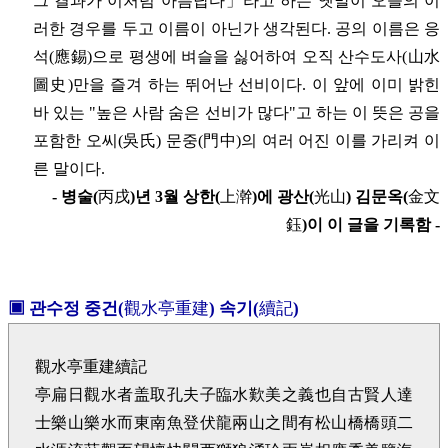
그 결과가 이처럼 아름답다」라고 하는 옛말이 오늘의 이
러한 경우를 두고 이름이 아닌가 생각된다. 공의 이름은 응
석(應錫)으로 평생에 벼슬을 싫어하여 오직 산수도사(山水
圖史)만을 즐겨 하는 뛰어난 선비이다. 이 앞에 이미 밝힌
바 있는 "높은 사람 숨은 선비가 많다"고 하는 이 뜻은 공을
포함한 오씨(吳氏) 문중(門中)의 여러 어진 이를 가리켜 이
른 말이다.
- 병술(
丙戌
)년 3월 상한(
上澣
)에 광산(
光山
) 김문옥(
金文
鈺
)이 이 글을 기록함 -
▣
관수정 중건(
觀水亭重建
) 속기(
續記
)
觀水亭重建續記
亭扁日觀水者盖取孔夫子臨水歎美之義也自古賢人達
士樂山樂水而東南魚登伏龍兩山之間有松山橋橋頭二