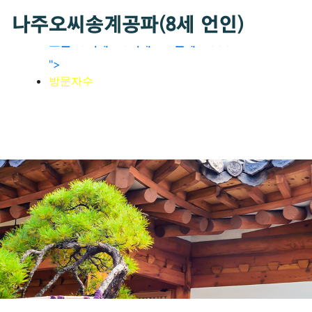
회원가입
로그인
오늘
93
어제
173
최대
426
전체
61888
">
방문자수