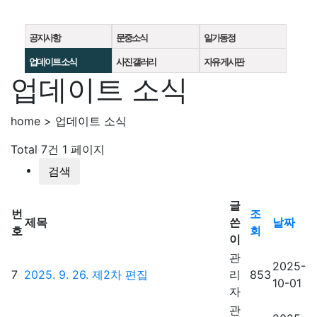
공지사항
문중소식
일가동정
업데이트 소식
사진 갤러리
자유 게시판
업데이트 소식
home > 업데이트 소식
Total 7건
1 페이지
검색
글
번
조
제목
쓴
날짜
호
회
이
관
2025-
7
2025. 9. 26. 제2차 편집
리
853
10-01
자
관