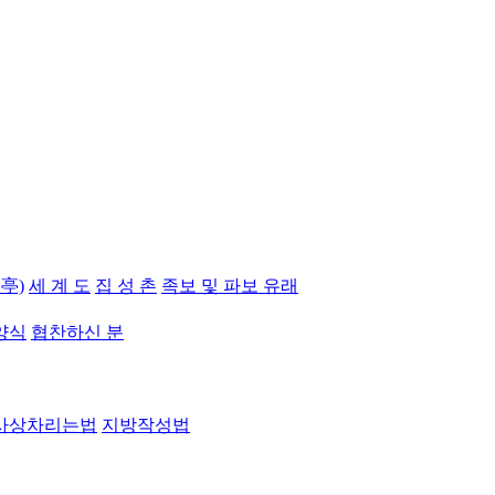
亭)
세 계 도
집 성 촌
족보 및 파보 유래
양식
협찬하신 분
사상차리는법
지방작성법