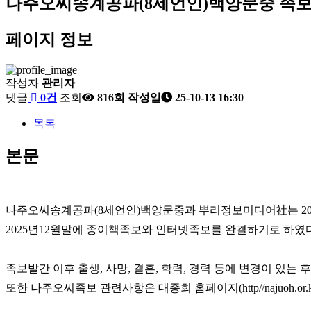
나주오씨송계공파(8세언인)백양문중 족보
페이지 정보
작성자
관리자
댓글
0건
조회
816회
작성일
25-10-13 16:30
목록
본문
나주오씨송계공파(8세언인)백양문중과 뿌리정보미디어社는 2023
2025년12월말에 종이책족보와 인터넷족보를 완결하기로 하였다
족보발간 이후 출생, 사망, 결혼, 학력, 경력 등에 변경이 있는
또한 나주오씨족보 관련사항은 대종회 홈페이지(http//najuoh.o