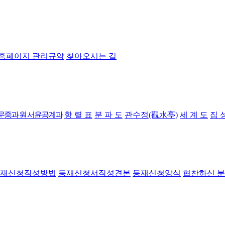
홈페이지 관리규약
찾아오시는 길
문중과 원 서윤공계파
항 렬 표
분 파 도
관수정(觀水亭)
세 계 도
집 
재신청작성방법
등재신청서작성견본
등재신청양식
협찬하신 분