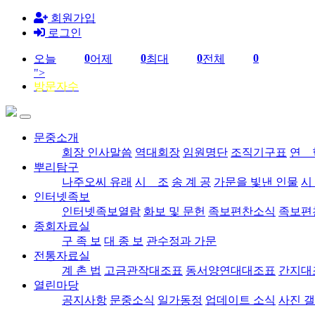
회원가입
로그인
0
0
0
0
오늘
어제
최대
전체
">
방문자수
문중소개
회장 인사말씀
역대회장
임원명단
조직기구표
연 
뿌리탐구
나주오씨 유래
시 조
송 계 공
가문을 빛낸 인물
시
인터넷족보
인터넷족보열람
화보 및 문헌
족보편찬소식
족보편
종회자료실
구 족 보
대 종 보
관수정과 가문
전통자료실
계 촌 법
고금관작대조표
동서양연대대조표
간지대
열린마당
공지사항
문중소식
일가동정
업데이트 소식
사진 