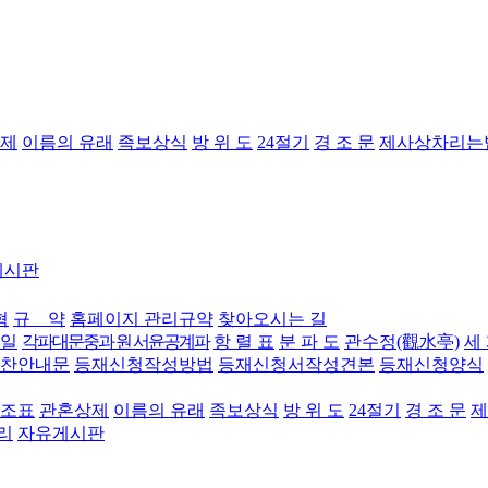
제
이름의 유래
족보상식
방 위 도
24절기
경 조 문
제사상차리는
게시판
혁
규 약
홈페이지 관리규약
찾아오시는 길
 일
각파대문중과 원 서윤공계파
항 렬 표
분 파 도
관수정(觀水亭)
세
찬안내문
등재신청작성방법
등재신청서작성견본
등재신청양식
조표
관혼상제
이름의 유래
족보상식
방 위 도
24절기
경 조 문
제
리
자유게시판