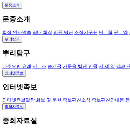
문중소개
문중소개
회장 인사말씀
역대 회장
임원 명단
조직기구표
연 혁
규 약
뿌리탐구
뿌리탐구
나주오씨 유래
시 조
송계공
가문을 빛낸 인물
시 제 일
각파대
인터넷족보
인터넷족보
인터넷족보열람
화보 및 문헌
족보편찬소식
족보편찬안내문
등
종회자료실
종회자료실