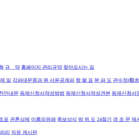
혁
규 약
홈페이지 관리규약
찾아오시는 길
 제 일
각파대문중과 원 서윤공계파
항 렬 표
분 파 도
관수정(觀水
찬안내문
등재신청서작성방법
등재신청서작성견본
등재신청서
조표
관혼상제
이름의유래
족보상식
방 위 도
24절기
경 조 문
제
갤러리
자유 게시판