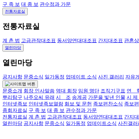
구 족 보
대 종 보
관수정과 가문
전통자료실
전통자료실
계 촌 법
고금관작대조표
동서양연대대조표
간지대조표
관혼상
열린마당
열린마당
공지사항
문중소식
일가동정
업데이트 소식
사진 갤러리
자유
문중소개
회장 인사말씀
역대 회장
임원 명단
조직기구표
연 
뿌리탐구
나주오씨 유래
시 조
송계공
가문을 빛낸 인물
시 제
인터넷족보
인터넷족보열람
화보 및 문헌
족보편찬소식
족보편
종회자료실
구 족 보
대 종 보
관수정과 가문
전통자료실
계 촌 법
고금관작대조표
동서양연대대조표
간지대
열린마당
공지사항
문중소식
일가동정
업데이트소식
사진갤러